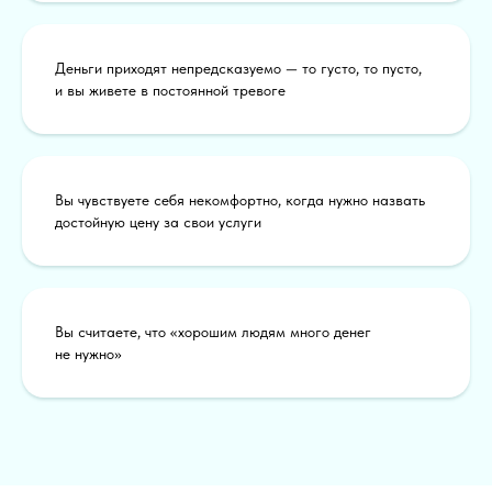
установок, которые можно
изменить.
Деньги приходят непредсказуемо — то густо, то пусто,
и вы живете в постоянной тревоге
Программа особенно
эффективна
для психологов,
коучей, предпринимателей
и специалистов сферы услуг.
Вы чувствуете себя некомфортно, когда нужно назвать
достойную цену за свои услуги
Вы считаете, что «хорошим людям много денег
не нужно»