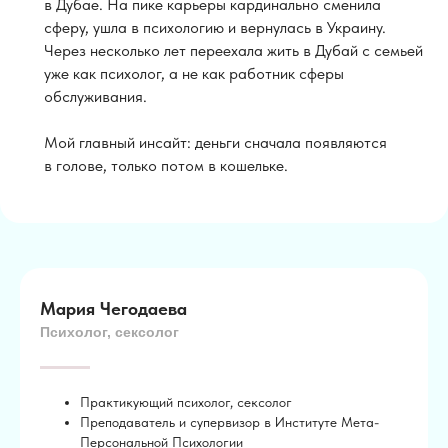
mail@mpp-institut.com
в Дубае. На пике карьеры кардинально сменила
Задайте их нам:
сферу, ушла в психологию и вернулась в Украину.
8 (499) 705-45-42
Через несколько лет переехала жить в Дубай с семьей
8 (800) 333-64-18
уже как психолог, а не как работник сферы
Мы свяжемся с вами
обслуживания.
в ближайшее время!
Напишите нам
Телеграм-канал
Мой главный инсайт: деньги сначала появляются
Политика в отношении обработки
в голове, только потом в кошельке.
персональных данных
Ваше Имя
Мария Чегодаева
Психолог, сексолог
+7
Практикующий психолог, сексолог
Ваш Email
Преподаватель и супервизор в Институте Мета-
Персональной Психологии