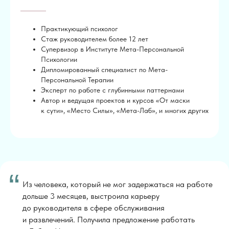
ООО «Институт Мета-Персональной Психологии»
Практикующий психолог
ИНН
9706052409
Стаж руководителем более 12 лет
ОГРН 1247700829837
Супервизор в Институте Мета-Персональной
Психологии
119180 г. Москва,
Дипломированный специалист по Мета-
ул Большая Полянка, д. 51а/9, помещ. 1/1/8
Персональной Терапии
Эксперт по работе с глубинными паттернами
Лицензия на образовательную деятельность
Автор и ведущая проектов и курсов «От маски
к сути», «Место Силы», «Мета-Лаб», и многих других
Годовая программа
Клуб
Подобрать специалиста
“
Личный кабинет
Из человека, который не мог задержаться на работе
дольше 3 месяцев, выстроила карьеру
до руководителя в сфере обслуживания
и развлечений. Получила предложение работать
Есть вопросы?