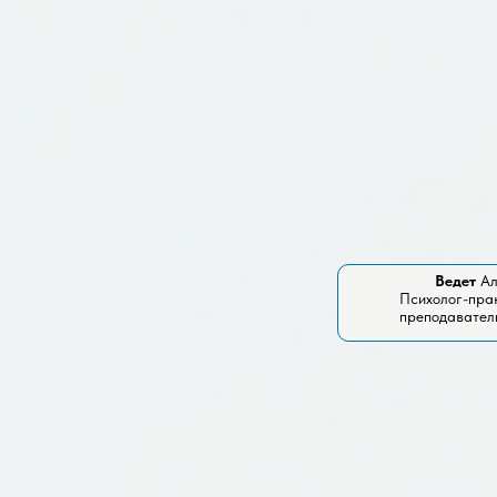
Ведет
Ал
Психолог-прак
преподавател